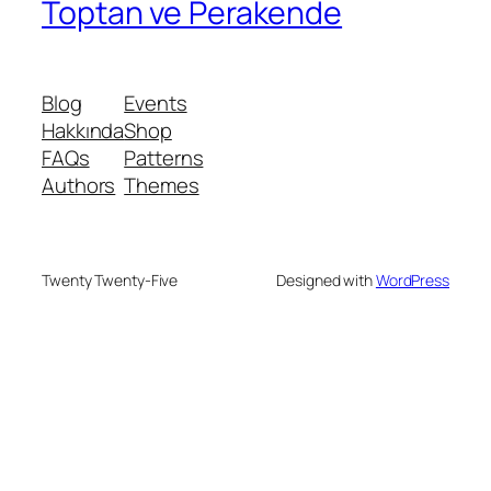
Toptan ve Perakende
Blog
Events
Hakkında
Shop
FAQs
Patterns
Authors
Themes
Twenty Twenty-Five
Designed with
WordPress